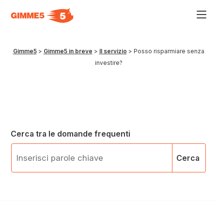
Acce
al
men
ad
hamb
Gimme5
>
Gimme5 in breve
>
Il servizio
>
Posso risparmiare senza
usa
investire?
la
comb
p
+
esc
per
chiu
il
men
Cerca tra le domande frequenti
Cerca