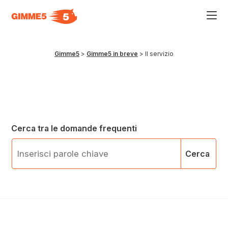
Acce
al
men
ad
hamb
Gimme5
>
Gimme5 in breve
>
Il servizio
usa
la
comb
p
+
esc
per
chiu
il
Cerca tra le domande frequenti
men
Cerca