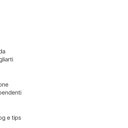
da
liarti
ione
ipendenti
og e tips