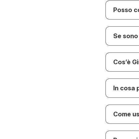
Posso c
Se sono
Cos’è G
In cosa
Come us