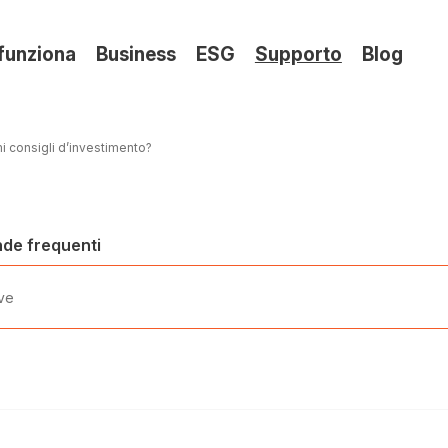
(si
funziona
Business
ESG
Supporto
Blog
apre
in
una
 consigli d’investimento?
nuov
sche
nde frequenti