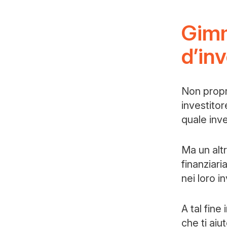
Gimm
d’in
Non propr
investitor
quale inv
Ma un altr
finanziari
nei loro i
A tal fine
che ti ai