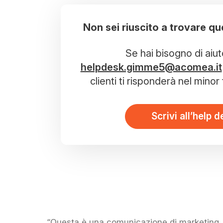
Non sei riuscito a trovare qu
Se hai bisogno di aiut
helpdesk.gimme5@acomea.it
clienti ti risponderà nel mino
Scrivi all’help d
“Questa è una comunicazione di marketing. P