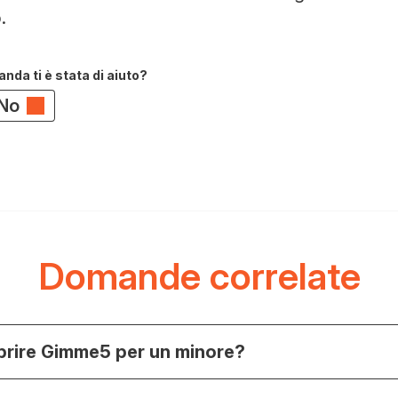
.
da ti è stata di aiuto?
No
Domande correlate
prire Gimme5 per un minore?