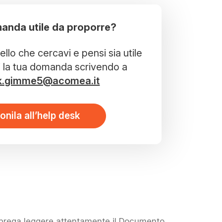
anda utile da proporre?
llo che cercavi e pensi sia utile
i la tua domanda scrivendo a
k.gimme5@acomea.it
onila all’help desk
i prega leggere attentamente il Documento