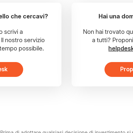
ello che cercavi?
Hai una dom
o scrivi a
Non hai trovato que
Il nostro servizio
a tutti? Propon
r tempo possibile.
helpdes
esk
Prop
rima di adottare qualsiasi decisione di investimento s