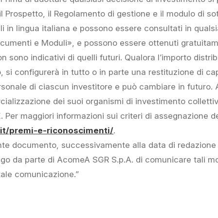
 il Prospetto, il Regolamento di gestione e il modulo di 
ibili in lingua italiana e possono essere consultati in qu
ocumenti e Moduli», e possono essere ottenuti gratuitam
n sono indicativi di quelli futuri. Qualora l’importo distrib
si configurerà in tutto o in parte una restituzione di capi
ersonale di ciascun investitore e può cambiare in futuro
cializzazione dei suoi organismi di investimento colletti
CE. Per maggiori informazioni sui criteri di assegnazione 
t/premi-e-riconoscimenti/
.
nte documento, successivamente alla data di redazione
o da parte di AcomeA SGR S.p.A. di comunicare tali mod
tale comunicazione.”