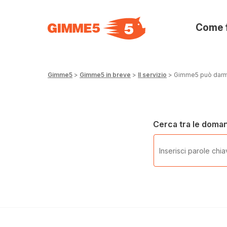
Come 
Gimme5
>
Gimme5 in breve
>
Il servizio
>
Gimme5 può darmi
Cerca tra le doma