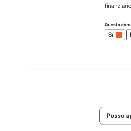
finanziario
Questa doman
Sí
Posso a