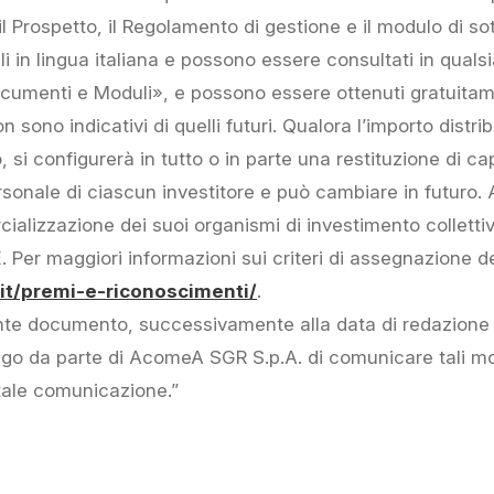
 il Prospetto, il Regolamento di gestione e il modulo di 
ibili in lingua italiana e possono essere consultati in qu
ocumenti e Moduli», e possono essere ottenuti gratuitam
n sono indicativi di quelli futuri. Qualora l’importo distrib
si configurerà in tutto o in parte una restituzione di capi
ersonale di ciascun investitore e può cambiare in futuro
cializzazione dei suoi organismi di investimento colletti
CE. Per maggiori informazioni sui criteri di assegnazione 
t/premi-e-riconoscimenti/
.
nte documento, successivamente alla data di redazione
o da parte di AcomeA SGR S.p.A. di comunicare tali mod
tale comunicazione.”