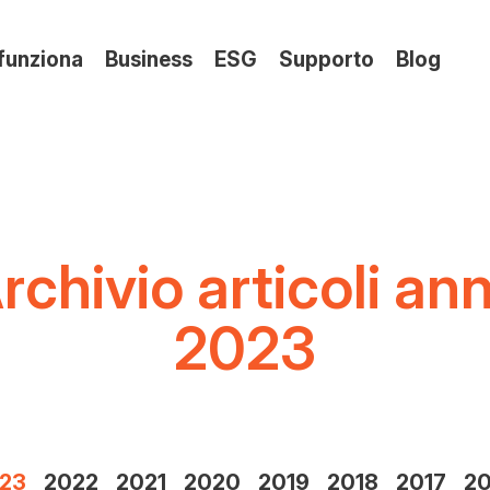
(si
funziona
Business
ESG
Supporto
Blog
apre
in
una
nuov
sche
rchivio articoli an
2023
23
2022
2021
2020
2019
2018
2017
20