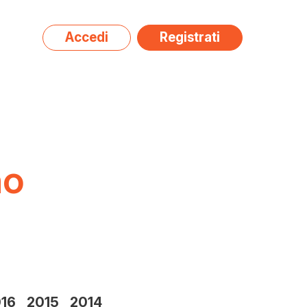
Accedi
Registrati
a
da)
no
16
2015
2014