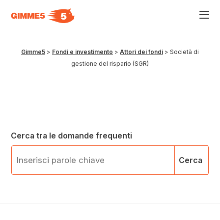
Acce
al
men
ad
hamb
Gimme5
>
Fondi e investimento
>
Attori dei fondi
>
Società di
usa
gestione del rispario (SGR)
la
comb
p
+
esc
per
chiu
il
men
Cerca tra le domande frequenti
Cerca