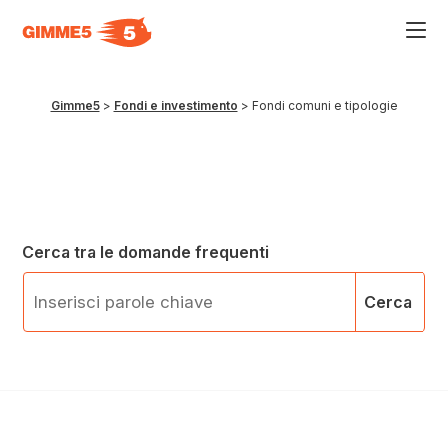
Acce
al
men
ad
hamb
Gimme5
>
Fondi e investimento
>
Fondi comuni e tipologie
usa
la
comb
p
+
esc
per
chiu
il
Cerca tra le domande frequenti
men
Cerca