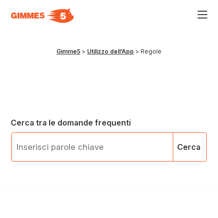
Acce
al
men
ad
hamb
Gimme5
>
Utilizzo dell’App
>
Regole
usa
la
comb
p
+
esc
per
chiu
il
Cerca tra le domande frequenti
men
Cerca