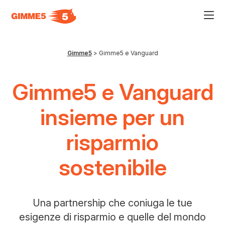
Acce
al
men
ad
hamb
Gimme5
>
Gimme5 e Vanguard
usa
la
comb
Gimme5 e Vanguard
p
+
esc
per
insieme per un
chiu
il
men
risparmio
sostenibile
Una partnership che coniuga le tue
esigenze di risparmio e quelle del mondo