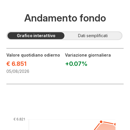
Andamento fondo
Contenuti
Contenuti
Grafico interattivo
Dati semplificati
non
accessibili
accessibili,
usa
Valore quotidiano odierno
Variazione giornaliera
la
€ 6.851
+0.07%
tab
05/08/2026
"dati
semplificati"