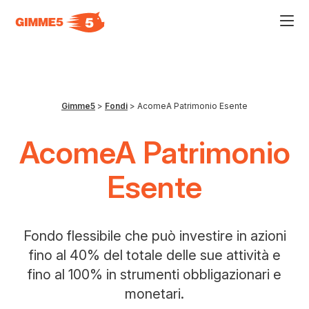
Acce
al
men
ad
hamb
usa
la
comb
Gimme5
>
Fondi
>
AcomeA Patrimonio Esente
p
+
esc
AcomeA Patrimonio
per
chiu
il
Esente
men
Fondo flessibile che può investire in azioni
fino al 40% del totale delle sue attività e
fino al 100% in strumenti obbligazionari e
monetari.