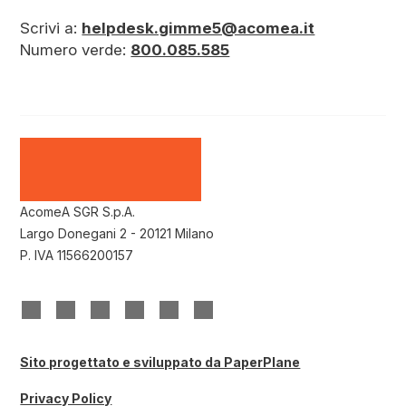
Scrivi a:
helpdesk.gimme5@acomea.it
Numero verde:
800.085.585
AcomeA SGR S.p.A.
Largo Donegani 2 - 20121 Milano
P. IVA 11566200157
(si
(si
(si
(si
(si
(si
apre
apre
apre
apre
apre
apre
in
in
in
in
in
in
una
una
una
una
una
una
Sito progettato e sviluppato da PaperPlane
nuova
nuova
nuova
nuova
nuova
nuova
scheda)
scheda)
scheda)
scheda)
scheda)
scheda)
Privacy Policy