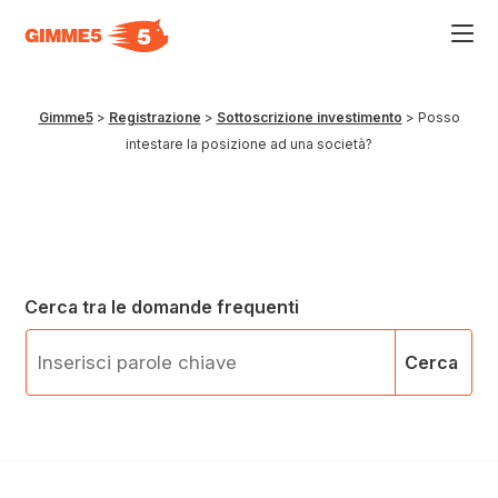
Acce
al
men
ad
hamb
Gimme5
>
Registrazione
>
Sottoscrizione investimento
>
Posso
usa
intestare la posizione ad una società?
la
comb
p
+
esc
per
chiu
il
men
Cerca tra le domande frequenti
Cerca