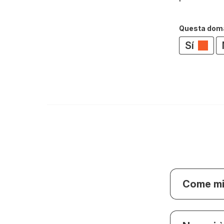
Questa doman
Sí
Come mi