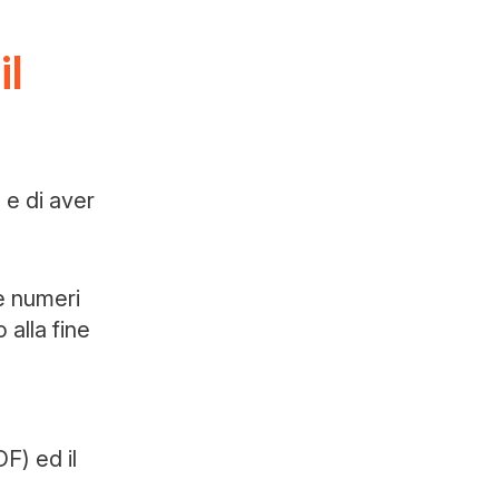
il
 e di aver
e numeri
 alla fine
F) ed il