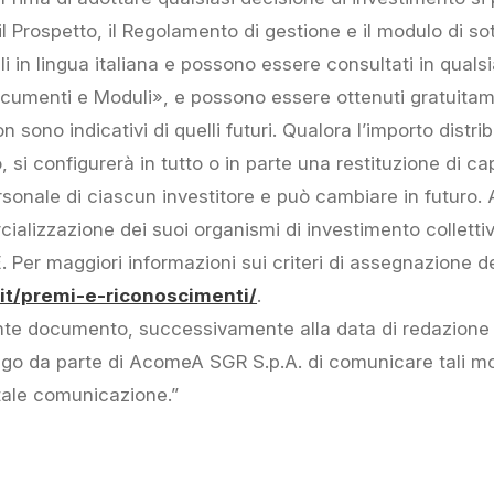
 il Prospetto, il Regolamento di gestione e il modulo di 
ibili in lingua italiana e possono essere consultati in qu
ocumenti e Moduli», e possono essere ottenuti gratuitam
n sono indicativi di quelli futuri. Qualora l’importo distrib
si configurerà in tutto o in parte una restituzione di capi
ersonale di ciascun investitore e può cambiare in futuro
cializzazione dei suoi organismi di investimento colletti
CE. Per maggiori informazioni sui criteri di assegnazione 
t/premi-e-riconoscimenti/
.
nte documento, successivamente alla data di redazione
o da parte di AcomeA SGR S.p.A. di comunicare tali mod
tale comunicazione.”