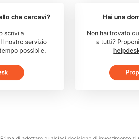
ello che cercavi?
Hai una dom
o scrivi a
Non hai trovato que
Il nostro servizio
a tutti? Propon
r tempo possibile.
helpdes
esk
Prop
rima di adottare qualsiasi decisione di investimento s