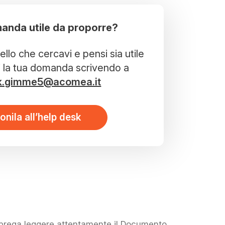
anda utile da proporre?
llo che cercavi e pensi sia utile
i la tua domanda scrivendo a
k.gimme5@acomea.it
onila all’help desk
i prega leggere attentamente il Documento