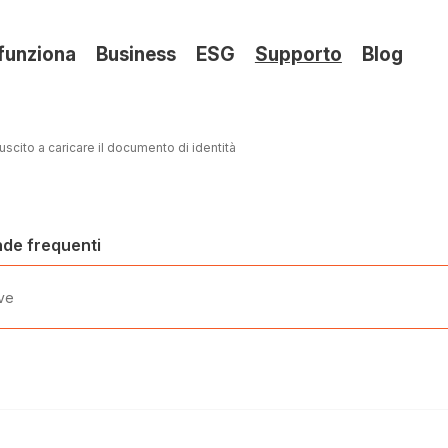
(si
funziona
Business
ESG
Supporto
Blog
apre
in
una
uscito a caricare il documento di identità
nuov
sche
nde frequenti