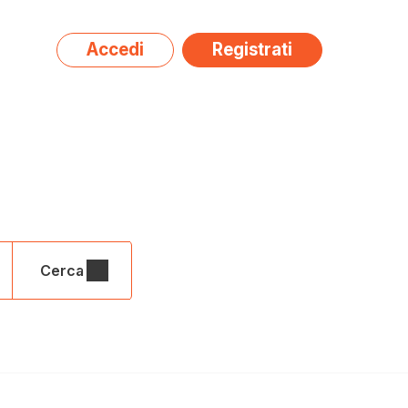
Accedi
Registrati
a
da)
Cerca