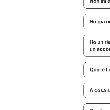
Non mi è
Ho già 
Ho un r
un acco
Qual è l
A cosa s