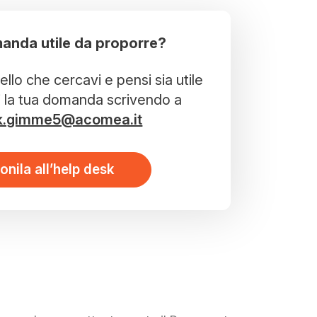
anda utile da proporre?
llo che cercavi e pensi sia utile
i la tua domanda scrivendo a
k.gimme5@acomea.it
onila all’help desk