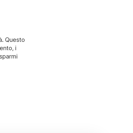
tà. Questo
ento, i
isparmi