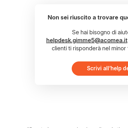
Non sei riuscito a trovare qu
Se hai bisogno di aiut
helpdesk.gimme5@acomea.it
clienti ti risponderà nel mino
Scrivi all’help d