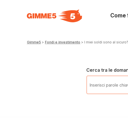
Come 
Gimme5
>
Fondi e investimento
>
I miei soldi sono al sicuro
Cerca tra le doma