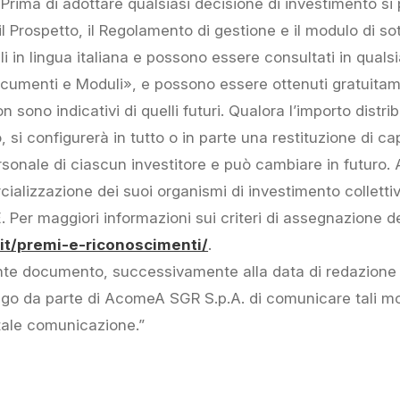
rima di adottare qualsiasi decisione di investimento s
 il Prospetto, il Regolamento di gestione e il modulo di 
ibili in lingua italiana e possono essere consultati in qu
ocumenti e Moduli», e possono essere ottenuti gratuitam
n sono indicativi di quelli futuri. Qualora l’importo distrib
si configurerà in tutto o in parte una restituzione di capi
ersonale di ciascun investitore e può cambiare in futuro
cializzazione dei suoi organismi di investimento colletti
CE. Per maggiori informazioni sui criteri di assegnazione 
t/premi-e-riconoscimenti/
.
nte documento, successivamente alla data di redazione
o da parte di AcomeA SGR S.p.A. di comunicare tali mod
tale comunicazione.”