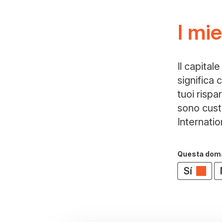
I mie
Il capital
significa c
tuoi rispa
sono cust
Internatio
Questa doman
Sí