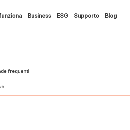
(si
funziona
Business
ESG
Supporto
Blog
apre
in
una
?
nuov
sche
nde frequenti