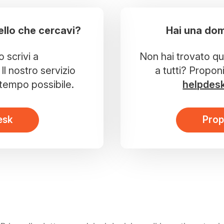
ello che cercavi?
Hai una dom
o scrivi a
Non hai trovato que
Il nostro servizio
a tutti? Propon
r tempo possibile.
helpdes
esk
Prop