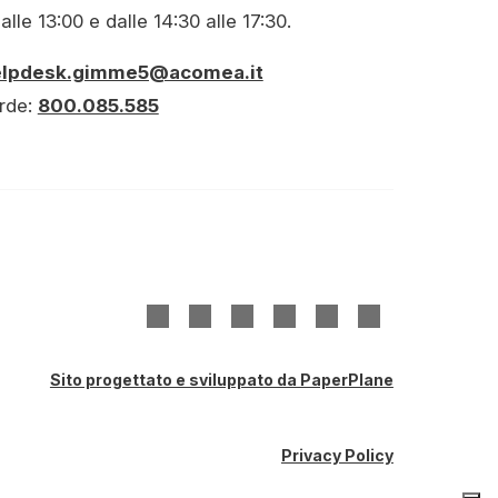
alle 13:00 e dalle 14:30 alle 17:30.
elpdesk.gimme5@acomea.it
rde:
800.085.585
(si
(si
(si
(si
(si
(si
apre
apre
apre
apre
apre
apre
in
in
in
in
in
in
una
una
una
una
una
una
Sito progettato e sviluppato da PaperPlane
nuova
nuova
nuova
nuova
nuova
nuova
scheda)
scheda)
scheda)
scheda)
scheda)
scheda)
Privacy Policy