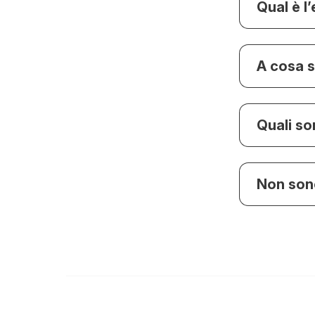
Qual è l
A cosa s
Quali so
Non sono