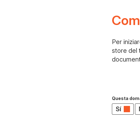
Come
Per inizia
store del 
documento
Questa doman
Sí