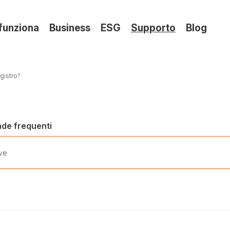
(si
funziona
Business
ESG
Supporto
Blog
apre
in
una
gistro?
nuov
sche
nde frequenti