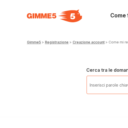
Come 
Gimme5
>
Registrazione
>
Creazione account
>
Come mi re
Cerca tra le doma