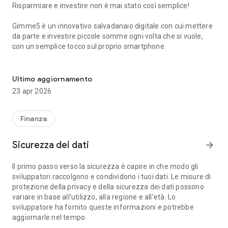
Risparmiare e investire non è mai stato così semplice!
Gimme5 è un innovativo salvadanaio digitale con cui mettere
da parte e investire piccole somme ogni volta che si vuole,
con un semplice tocco sul proprio smartphone.
L'innovativo salvadanaio digitale per risparmiare e investire in m
Sono oltre 700.000 i risparmiatori smart che sono entrati
nella community… unisciti anche tu!
Ultimo aggiornamento
23 apr 2026
• Crea il tuo obiettivo di risparmio e investimento, ti aiuterà a
seguire con costanza il tuo percorso;
Finanza
• Imposta alcune regole per rendere queste azioni dinamiche
e automatiche;
Sicurezza dei dati
arrow_forward
• Conta sull’aiuto di amici e parenti che possono sostenerti in
Il primo passo verso la sicurezza è capire in che modo gli
qualsiasi momento.
sviluppatori raccolgono e condividono i tuoi dati. Le misure di
protezione della privacy e della sicurezza dei dati possono
• Conteggio passi: con la tua autorizzazione, Gimme5 si
variare in base all'utilizzo, alla regione e all'età. Lo
integra con Apple HealthKit per farti risparmiare quando
sviluppatore ha fornito queste informazioni e potrebbe
raggiungi una soglia di passi da te impostata.
aggiornarle nel tempo.
I dati di fitness scaricati vengono utilizzati solamente per