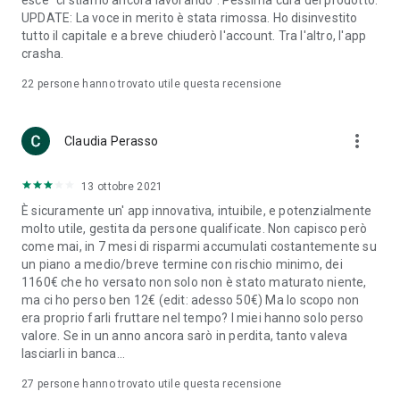
esce "ci stiamo ancora lavorando". Pessima cura del prodotto.
UPDATE: La voce in merito è stata rimossa. Ho disinvestito
tutto il capitale e a breve chiuderò l'account. Tra l'altro, l'app
crasha.
22
persone hanno trovato utile questa recensione
more_vert
Claudia Perasso
13 ottobre 2021
È sicuramente un' app innovativa, intuibile, e potenzialmente
molto utile, gestita da persone qualificate. Non capisco però
come mai, in 7 mesi di risparmi accumulati costantemente su
un piano a medio/breve termine con rischio minimo, dei
1160€ che ho versato non solo non è stato maturato niente,
ma ci ho perso ben 12€ (edit: adesso 50€) Ma lo scopo non
era proprio farli fruttare nel tempo? I miei hanno solo perso
valore. Se in un anno ancora sarò in perdita, tanto valeva
lasciarli in banca...
27
persone hanno trovato utile questa recensione