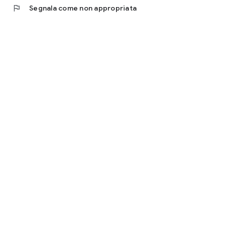
flag
Segnala come non appropriata