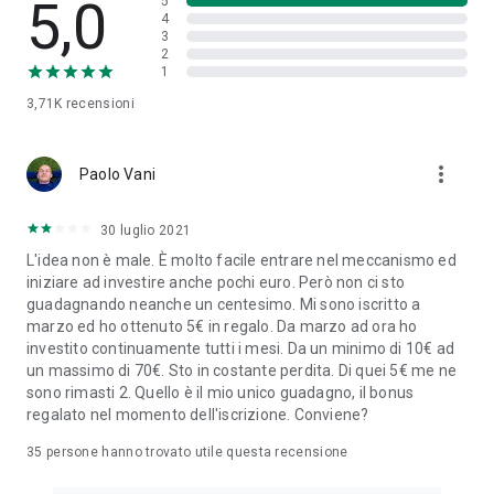
5,0
5
di ingresso o uscita, nessun costo legato all’account, 1 euro
4
3
per il rimborso o lo spostamento di somme tra obiettivi.
2
Gimme5 agisce da sostituto d’imposta.
1
• Un servizio semplice e intuitivo. Puoi contare su un team di
3,71K
recensioni
esperti sempre a tua disposizione. Tanti contenuti di
educazione finanziaria ti aiutano a scoprire il mondo della
more_vert
finanza e ti accompagnano lungo un percorso di crescita.
Paolo Vani
30 luglio 2021
L'idea non è male. È molto facile entrare nel meccanismo ed
iniziare ad investire anche pochi euro. Però non ci sto
guadagnando neanche un centesimo. Mi sono iscritto a
marzo ed ho ottenuto 5€ in regalo. Da marzo ad ora ho
investito continuamente tutti i mesi. Da un minimo di 10€ ad
un massimo di 70€. Sto in costante perdita. Di quei 5€ me ne
sono rimasti 2. Quello è il mio unico guadagno, il bonus
regalato nel momento dell'iscrizione. Conviene?
35
persone hanno trovato utile questa recensione