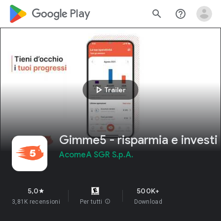
google_logo Play
search
help_outline
play_arrow
Trailer
Gimme5 - risparmia e investi
AcomeA SGR S.p.A.
5,0
500K+
star
3,81K recensioni
Per tutti
info
Download