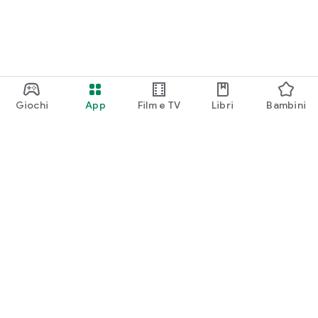
Giochi
App
Film e TV
Libri
Bambini
Google Play
Play Pass
Play Points
Carte regalo
Utilizza