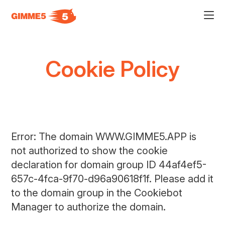
Acce
al
men
ad
hamb
usa
Cookie Policy
la
comb
p
+
esc
per
chiu
il
men
Error: The domain WWW.GIMME5.APP is
not authorized to show the cookie
declaration for domain group ID 44af4ef5-
657c-4fca-9f70-d96a90618f1f. Please add it
to the domain group in the Cookiebot
Manager to authorize the domain.