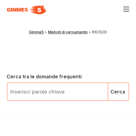
Acce
al
men
ad
hamb
Gimme5
>
Metodi di versamento
>
RID/SDD
usa
la
comb
p
+
esc
per
chiu
il
Cerca tra le domande frequenti
men
Cerca