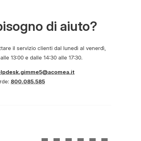
bisogno di aiuto?
are il servizio clienti dal lunedì al venerdì,
alle 13:00 e dalle 14:30 alle 17:30.
elpdesk.gimme5@acomea.it
rde:
800.085.585
(si
(si
(si
(si
(si
(si