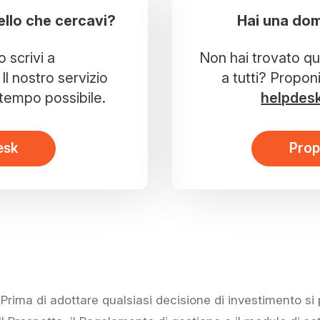
ello che cercavi?
Hai una dom
o scrivi a
Non hai trovato que
Il nostro servizio
a tutti? Propon
r tempo possibile.
helpdes
esk
Prop
rima di adottare qualsiasi decisione di investimento s