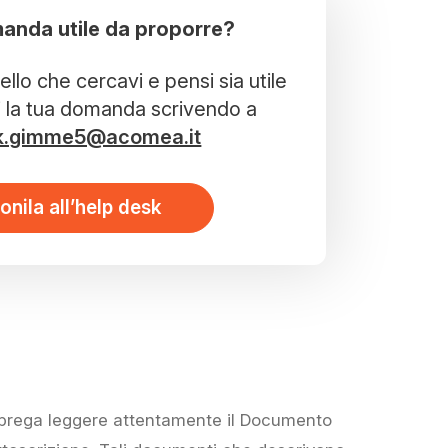
anda utile da proporre?
llo che cercavi e pensi sia utile
i la tua domanda scrivendo a
k.gimme5@acomea.it
onila all’help desk
i prega leggere attentamente il Documento