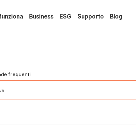
(si
funziona
Business
ESG
Supporto
Blog
apre
in
una
nuov
sche
nde frequenti