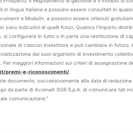
 il Prospetto, il Regolamento di gestione e il modulo di 
ibili in lingua italiana e possono essere consultati in qu
ocumenti e Moduli», e possono essere ottenuti gratuitam
n sono indicativi di quelli futuri. Qualora l’importo distrib
si configurerà in tutto o in parte una restituzione di capi
ersonale di ciascun investitore e può cambiare in futuro
cializzazione dei suoi organismi di investimento colletti
CE. Per maggiori informazioni sui criteri di assegnazione 
t/premi-e-riconoscimenti/
.
nte documento, successivamente alla data di redazione
o da parte di AcomeA SGR S.p.A. di comunicare tali mod
tale comunicazione.”