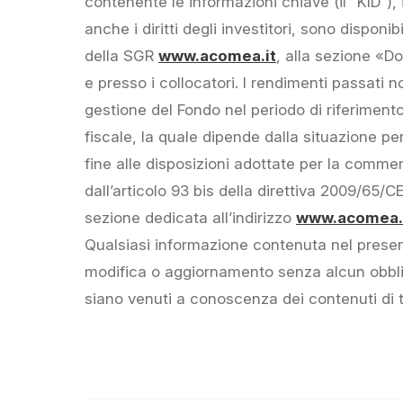
contenente le informazioni chiave (il “KID”),
anche i diritti degli investitori, sono dispon
della SGR
www.acomea.it
, alla sezione «D
e presso i collocatori. I rendimenti passati no
gestione del Fondo nel periodo di riferimento, 
fiscale, la quale dipende dalla situazione p
fine alle disposizioni adottate per la commer
dall’articolo 93 bis della direttiva 2009/65/
sezione dedicata all’indirizzo
www.acomea.i
Qualsiasi informazione contenuta nel prese
modifica o aggiornamento senza alcun obblig
siano venuti a conoscenza dei contenuti di 