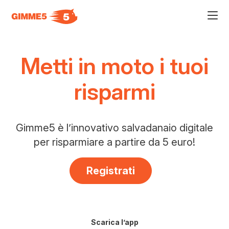
Acce
al
men
ad
hamb
Metti in moto i tuoi
usa
la
comb
risparmi
p
+
esc
per
chiu
il
Gimme5 è l’innovativo salvadanaio digitale
men
per risparmiare a partire da 5 euro!
Registrati,
Registrati
Si
apre
su
un
Scarica l’app