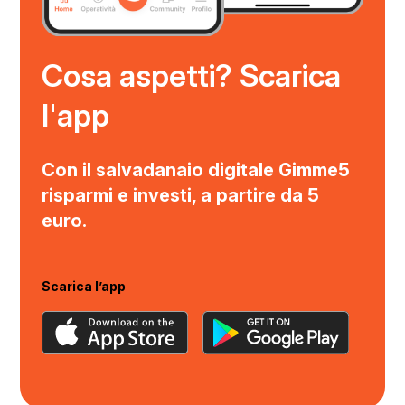
Cosa aspetti? Scarica
l'app
Con il salvadanaio digitale Gimme5
risparmi e investi, a partire da 5
euro.
Scarica l’app
(si
(si
apre
apre
in
in