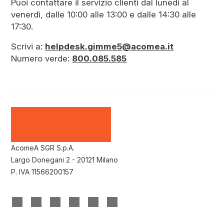
Puoi contattare il servizio clienti dal lunedì al
venerdì, dalle 10:00 alle 13:00 e dalle 14:30 alle
17:30.
Scrivi a:
helpdesk.gimme5@acomea.it
Numero verde:
800.085.585
AcomeA SGR S.p.A.
Largo Donegani 2 - 20121 Milano
P. IVA 11566200157
(si
(si
(si
(si
(si
(si
apre
apre
apre
apre
apre
apre
in
in
in
in
in
in